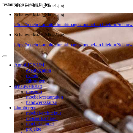
restauration header bilder
Schauwerkstatt_Slide1.jpg
Schauwerkstatt_Slide1.jpg
https://moebel-architektur.at/images/moebel-architektur/Schauw
Schauwerkstatt_Slide2.jpg
https://moebel-architektur.at/images/moebel-architektur/Schauw
AnnoLIGNUM
eventlocation
events
führungen
schauwerkstatt
museum
moebel-restauration
handwerkskurse
blumberger
moebel-architektur
meister-tischlerei
moebel-handel
projekte