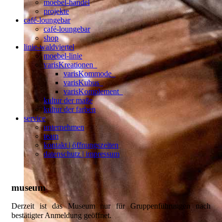
moebel-handel
projekte
café-loungebar
café-loungebar
shop
linie-waldviertel
moebel-linie
varisKreationen_
varisKommode_
varisKubus_
varisKomplement_
kultur der maße
kultur der farben
service
unternehmen
team
kontakt | öffnungszeiten
datenschutz | impressum
museum
Derzeit ist das Museum nur für Gruppenführungen nach
bestätigter Anmeldung geöffnet.