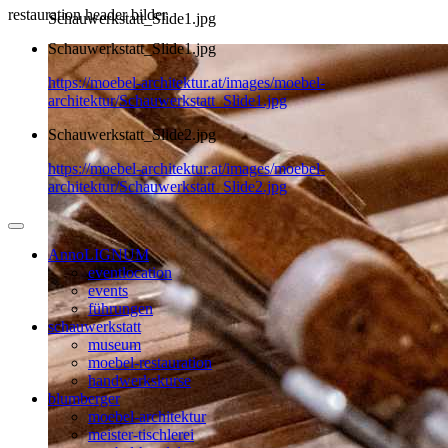
restauration header bilder
Schauwerkstatt_Slide1.jpg
Schauwerkstatt_Slide1.jpg
https://moebel-architektur.at/images/moebel-
architektur/Schauwerkstatt_Slide1.jpg
Schauwerkstatt_Slide2.jpg
https://moebel-architektur.at/images/moebel-
architektur/Schauwerkstatt_Slide2.jpg
AnnoLIGNUM
eventlocation
events
führungen
schauwerkstatt
museum
moebel-restauration
handwerkskurse
blumberger
moebel-architektur
meister-tischlerei